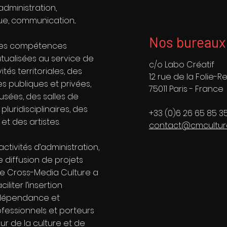
administration,
ue, communication...
Nos bureaux
ses compétences
tualisées au service de
c/o Labo Créatif
vités territoriales, des
12 rue de la Folie-R
les publiques et privées,
75011 Paris - France
usées, des salles de
pluridisciplinaires, des
+33 (0)6 26 65 85 3
et des artistes.
contact@cmcultur
activités d’administration,
 diffusion de projets
l de Cross-Media Culture a
liter l’insertion
indépendance et
fessionnels et porteurs
ur de la culture et de