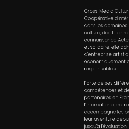
Cross-Media Cultur
Coopérative d’Intér
dans les domaines 
culture, des technol
connaissance. Acte
et solidaire, elle a
d’entreprise artistiq
économiquement e
responsable ».
Forte de ses diffé
compétences et de
partenaires en Fr
l’international, not
accompagne les po
leur aventure depuis
jusqu’à l’évaluation,