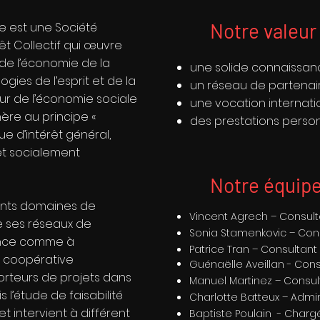
Notre valeur
e est une Société
êt Collectif qui œuvre
de l’économie de la
une solide connaissanc
ogies de l’esprit et de la
un réseau de partenair
ur de l’économie sociale
une vocation internati
dhère au principe «
des prestations perso
ue d’intérêt général,
t socialement
Notre équip
rents domaines de
Vincent Agrech – Consulta
 ses réseaux de
Sonia Stamenkovic – Cons
ance comme à
Patrice Tran – Consultant 
re coopérative
Guénaëlle Aveillan - Cons
rteurs de projets dans
Manuel Martinez – Consult
 l’étude de faisabilité
Charlotte Batteux – Admin
 et intervient à différent
Baptiste Poulain - Charg