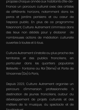
propose chaque année aux habitants d'Île-de-
France un parcours culturel avec des artistes
de différents horizons, notamment dans les
parcs et jardins parisiens et au cœur de
l’espace public. En plus de ce programme
foisonnant, Culture Autrement s’immisce dans
des lieux non dédiés pour y élaborer de
nombreuses actions de médiation culturelle
ouvertes à toutes et à tous.
Culture Autrement s’installe au plus proche des
territoires et des publics franciliens, en
particulier dans les quartiers populaires
Belleville - Fontaine au Roi (11ème) et Porte de
Vincennes (12e) à Paris,
Depuis 2023, Culture Autrement organise un
parcours d'immersion professionnelle à
destination de jeunes franciliens, autour du
développement de projets culturels et des
métiers de la musique, du spectacle et de
l'audiovisuel.