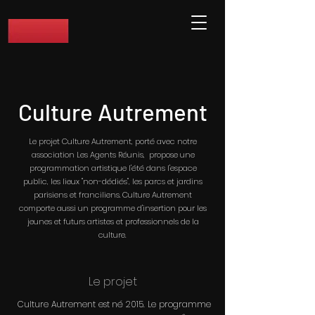
Culture Autrement
Le projet Culture Autrement, porté avec notre
association Les Agents Réunis, propose une
programmation artistique l'été dans l'espace
public, les lieux "non-dédiés", les parcs et jardins
parisiens et franciliens. Culture Autrement
comporte aussi un programme d'insertion pour les
jeunes et
futurs artistes et professionnels de la
culture.
Le projet
Culture Autrement est né 2015. Le programme