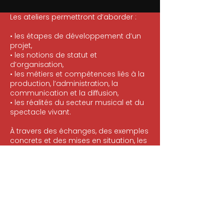
Les ateliers permettront d’aborder :
• les étapes de développement d’un
projet,
• les notions de statut et
d’organisation,
• les métiers et compétences liés à la
production, l’administration, la
communication et la diffusion,
• les réalités du secteur musical et du
spectacle vivant.
À travers des échanges, des exemples
concrets et des mises en situation, les
participant·es pourront mieux identifier
les compétences mobilisées dans ces
métiers et réfléchir à leurs
perspectives professionnelles ou
personnelles.